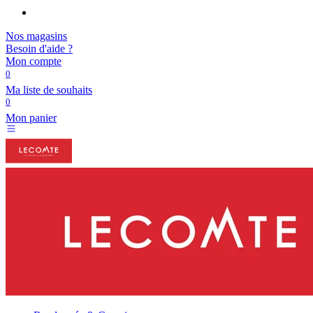
Nos magasins
Besoin d'aide ?
Mon compte
0
Ma liste de souhaits
0
Mon panier