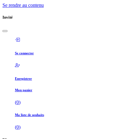
Se rendre au contenu
Invité
Se connecter
Enregistrer
Mon panier
(
0
)
Ma liste de souhaits
(
0
)