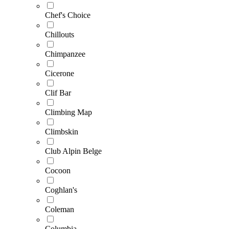
Chef's Choice
Chillouts
Chimpanzee
Cicerone
Clif Bar
Climbing Map
Climbskin
Club Alpin Belge
Cocoon
Coghlan's
Coleman
Columbia