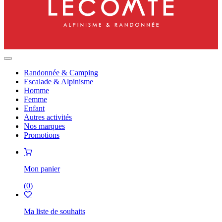
Randonnée & Camping
Escalade & Alpinisme
Homme
Femme
Enfant
Autres activités
Nos marques
Promotions
Mon panier
(
0
)
Ma liste de souhaits