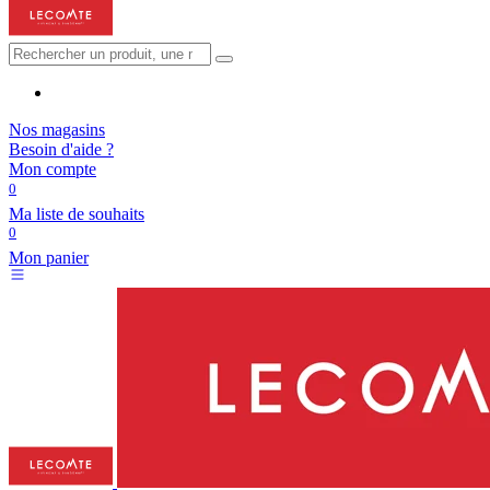
Nos magasins
Besoin d'aide ?
Mon compte
0
Ma liste de souhaits
0
Mon panier