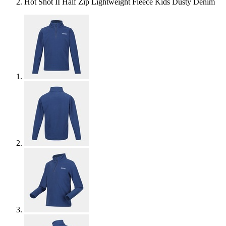
Hot Shot II Half Zip Lightweight Fleece Kids Dusty Denim