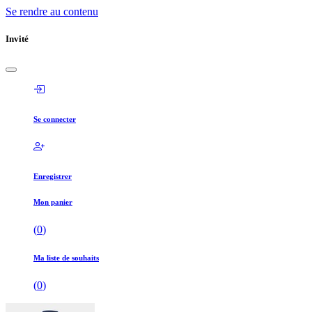
Se rendre au contenu
Invité
Se connecter
Enregistrer
Mon panier
(
0
)
Ma liste de souhaits
(
0
)