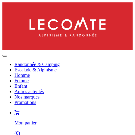
Randonnée & Camping
Escalade & Alpinisme
Homme
Femme
Enfant
Autres activités
Nos marques
Promotions
Mon panier
(
0
)