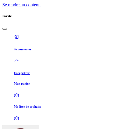
Se rendre au contenu
Invité
Se connecter
Enregistrer
Mon panier
(
0
)
Ma liste de souhaits
(
0
)