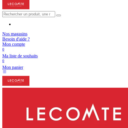
Nos magasins
Besoin d'aide ?
Mon compte
0
Ma liste de souhaits
0
Mon panier