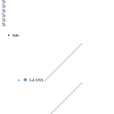
%
%
%
%
%
%
Taille
3-4 ANS