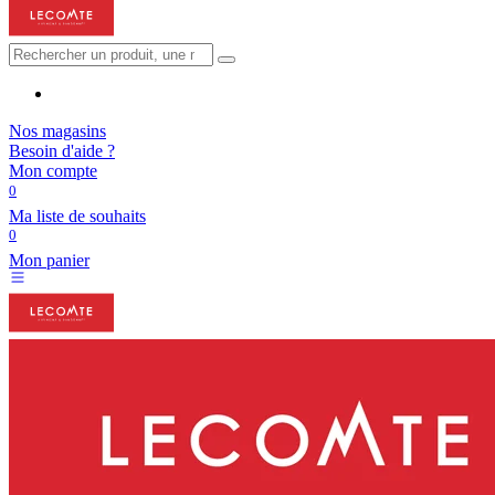
Nos magasins
Besoin d'aide ?
Mon compte
0
Ma liste de souhaits
0
Mon panier