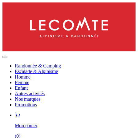
Randonnée & Camping
Escalade & Alpinisme
Homme
Femme
Enfant
Autres activités
Nos marques
Promotions
Mon panier
(
0
)