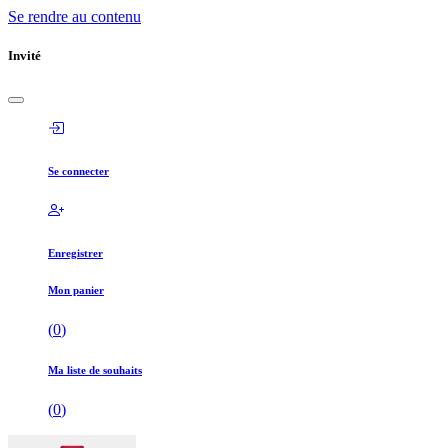
Se rendre au contenu
Invité
Se connecter
Enregistrer
Mon panier
(
0
)
Ma liste de souhaits
(
0
)