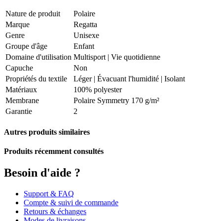
Nature de produit
Polaire
Marque
Regatta
Genre
Unisexe
Groupe d'âge
Enfant
Domaine d'utilisation
Multisport
|
Vie quotidienne
Capuche
Non
Propriétés du textile
Léger
|
Évacuant l'humidité
|
Isolant
Matériaux
100% polyester
Membrane
Polaire Symmetry 170 g/m²
Garantie
2
Autres produits similaires
Produits récemment consultés
Besoin d'aide ?
Support & FAQ
Compte & suivi de commande
Retours & échanges
Modes de livraisons