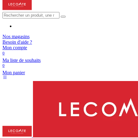
Nos magasins
Besoin d'aide ?
Mon compte
0
Ma liste de souhaits
0
Mon panier