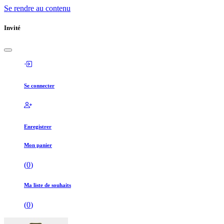
Se rendre au contenu
Invité
Se connecter
Enregistrer
Mon panier
(
0
)
Ma liste de souhaits
(
0
)