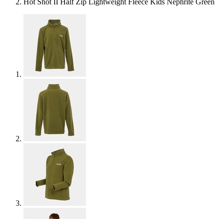
Hot Shot II Half Zip Lightweight Fleece Kids Nephrite Green