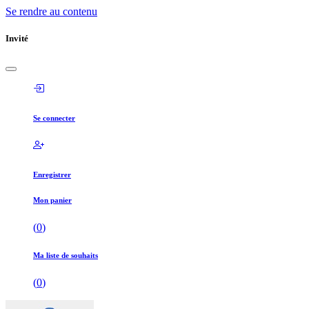
Se rendre au contenu
Invité
Se connecter
Enregistrer
Mon panier
(
0
)
Ma liste de souhaits
(
0
)