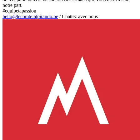
notre part.
#equipetapassion
hello@lecomte-alpirando.be
/
Chattez avec nous