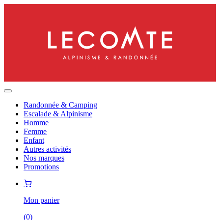
Randonnée & Camping
Escalade & Alpinisme
Homme
Femme
Enfant
Autres activités
Nos marques
Promotions
Mon panier
(
0
)