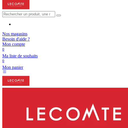
Nos magasins
Besoin d'aide ?
Mon compte
0
Ma liste de souhaits
0
Mon panier