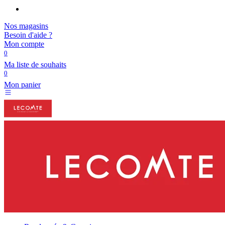
Nos magasins
Besoin d'aide ?
Mon compte
0
Ma liste de souhaits
0
Mon panier