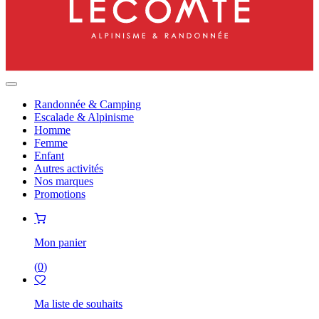
Randonnée & Camping
Escalade & Alpinisme
Homme
Femme
Enfant
Autres activités
Nos marques
Promotions
Mon panier
(
0
)
Ma liste de souhaits