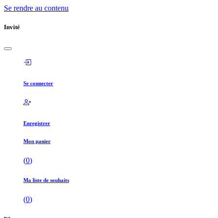
Se rendre au contenu
Invité
Se connecter
Enregistrer
Mon panier
(
0
)
Ma liste de souhaits
(
0
)