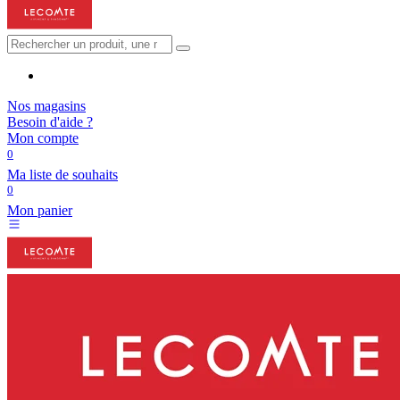
Nos magasins
Besoin d'aide ?
Mon compte
0
Ma liste de souhaits
0
Mon panier