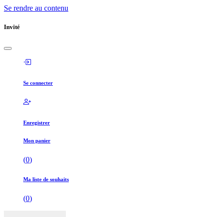
Se rendre au contenu
Invité
Se connecter
Enregistrer
Mon panier
(
0
)
Ma liste de souhaits
(
0
)