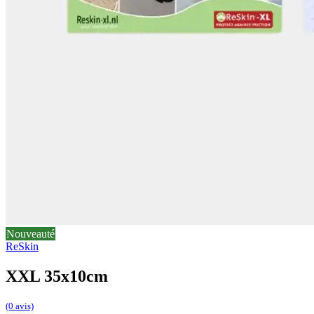
Nouveauté
ReSkin
XXL 35x10cm
(0 avis)