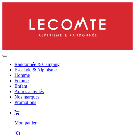
Randonnée & Camping
Escalade & Alpinisme
Homme
Femme
Enfant
Autres activités
Nos marques
Promotions
Mon panier
(
0
)