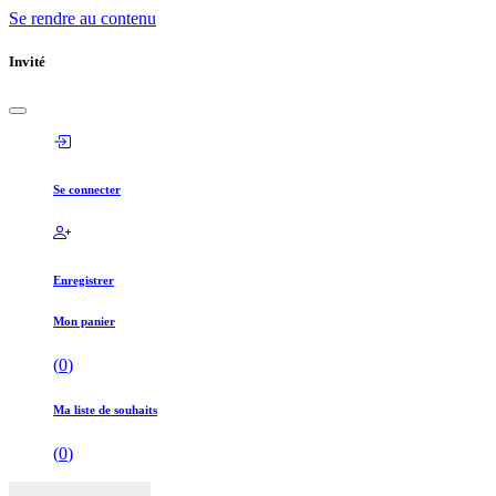
Se rendre au contenu
Invité
Se connecter
Enregistrer
Mon panier
(
0
)
Ma liste de souhaits
(
0
)