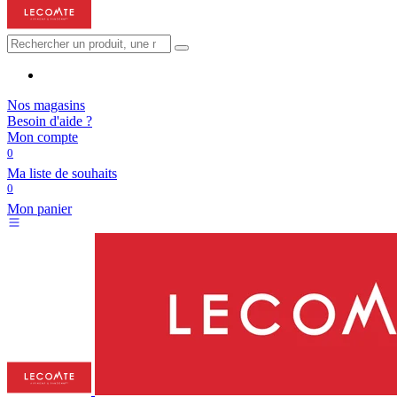
Nos magasins
Besoin d'aide ?
Mon compte
0
Ma liste de souhaits
0
Mon panier