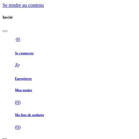
Se rendre au contenu
Invité
Se connecter
Enregistrer
Mon panier
(
0
)
Ma liste de souhaits
(
0
)