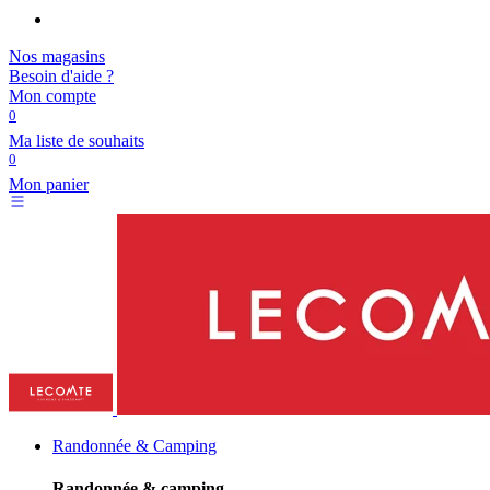
Nos magasins
Besoin d'aide ?
Mon compte
0
Ma liste de souhaits
0
Mon panier
Randonnée & Camping
Randonnée & camping