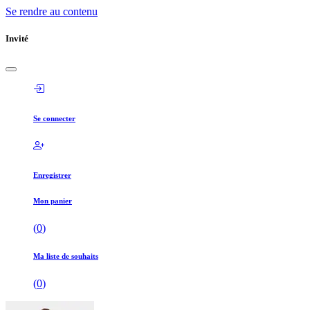
Se rendre au contenu
Invité
Se connecter
Enregistrer
Mon panier
(
0
)
Ma liste de souhaits
(
0
)