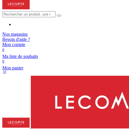
Nos magasins
Besoin d'aide ?
Mon compte
0
Ma liste de souhaits
0
Mon panier