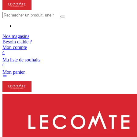
Nos magasins
Besoin d'aide ?
Mon compte
0
Ma liste de souhaits
0
Mon panier