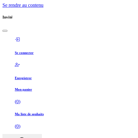
Se rendre au contenu
Invité
Se connecter
Enregistrer
Mon panier
(
0
)
Ma liste de souhaits
(
0
)