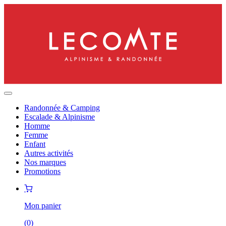
Randonnée & Camping
Escalade & Alpinisme
Homme
Femme
Enfant
Autres activités
Nos marques
Promotions
Mon panier
(
0
)