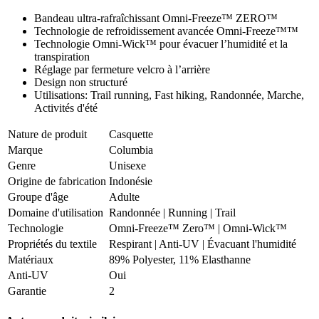
Bandeau ultra-rafraîchissant Omni-Freeze™ ZERO™
Technologie de refroidissement avancée Omni-Freeze™™
Technologie Omni-Wick™ pour évacuer l’humidité et la
transpiration
Réglage par fermeture velcro à l’arrière
Design non structuré
Utilisations: Trail running, Fast hiking, Randonnée, Marche,
Activités d'été
Nature de produit
Casquette
Marque
Columbia
Genre
Unisexe
Origine de fabrication
Indonésie
Groupe d'âge
Adulte
Domaine d'utilisation
Randonnée
|
Running
|
Trail
Technologie
Omni-Freeze™ Zero™ | Omni-Wick™
Propriétés du textile
Respirant
|
Anti-UV
|
Évacuant l'humidité
Matériaux
89% Polyester, 11% Elasthanne
Anti-UV
Oui
Garantie
2