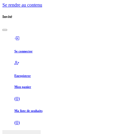
Se rendre au contenu
Invité
Se connecter
Enregistrer
Mon panier
(
0
)
Ma liste de souhaits
(
0
)