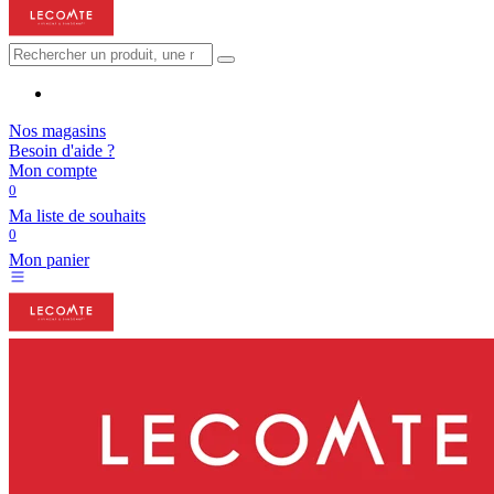
Nos magasins
Besoin d'aide ?
Mon compte
0
Ma liste de souhaits
0
Mon panier