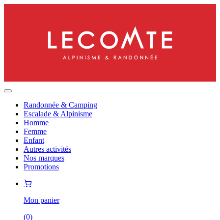
Randonnée & Camping
Escalade & Alpinisme
Homme
Femme
Enfant
Autres activités
Nos marques
Promotions
Mon panier
(
0
)