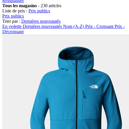
Réinitialiser
Tous les magasins
-
230 articles
Liste de prix :
Prix publics
Prix publics
Trier par :
Dernières nouveautés
En vedette
Dernières nouveautés
Nom (A-Z)
Prix - Croissant
Prix -
Décroissant