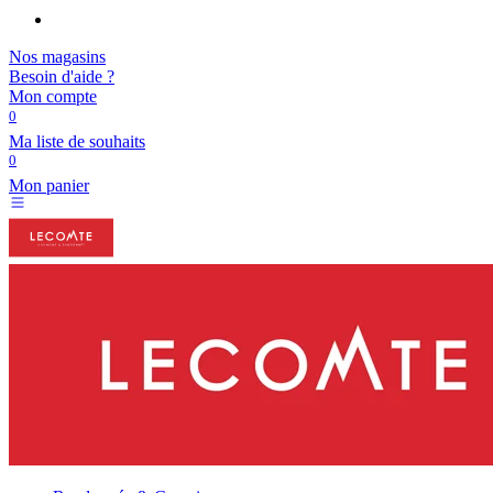
Nos magasins
Besoin d'aide ?
Mon compte
0
Ma liste de souhaits
0
Mon panier