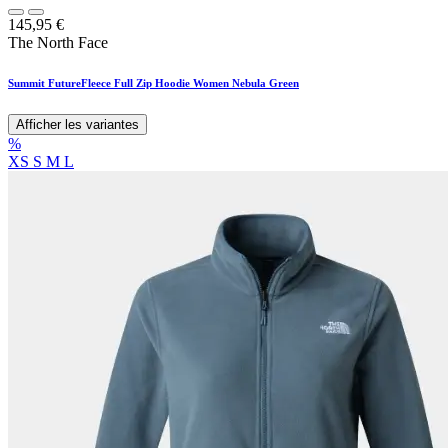
145,95
€
The North Face
Summit FutureFleece Full Zip Hoodie Women Nebula Green
Afficher les variantes
%
XS
S
M
L