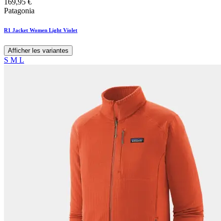
169,95
€
Patagonia
R1 Jacket Women Light Violet
Afficher les variantes
S
M
L