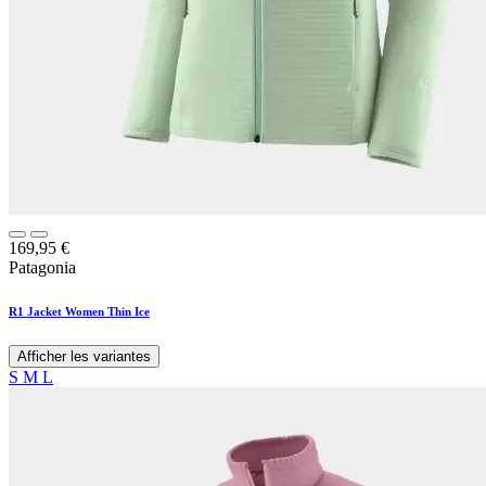
169,95
€
Patagonia
R1 Jacket Women Thin Ice
Afficher les variantes
S
M
L