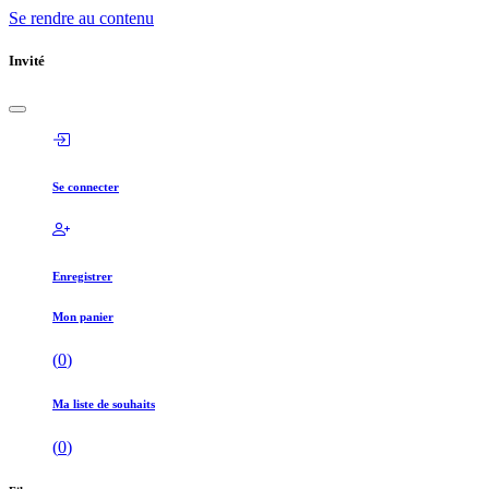
Se rendre au contenu
Invité
Se connecter
Enregistrer
Mon panier
(
0
)
Ma liste de souhaits
(
0
)