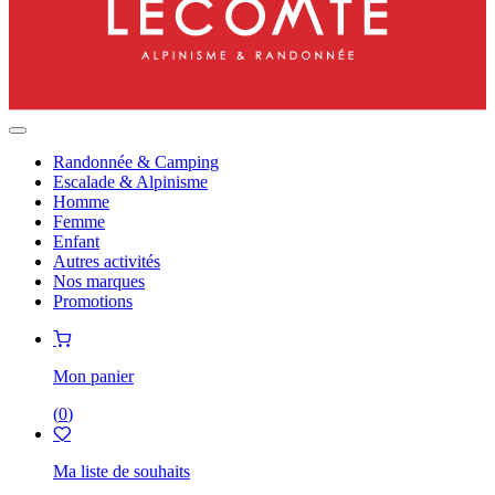
Randonnée & Camping
Escalade & Alpinisme
Homme
Femme
Enfant
Autres activités
Nos marques
Promotions
Mon panier
(
0
)
Ma liste de souhaits