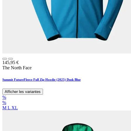
145,95
€
The North Face
Summit FutureFleece Full Zip Hoodie (2025) Dusk Blue
Afficher les variantes
%
%
M
L
XL