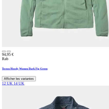
94,95
€
Rab
Tecton Hoody Women Dark Fig Green
Afficher les variantes
12 UK
14 UK