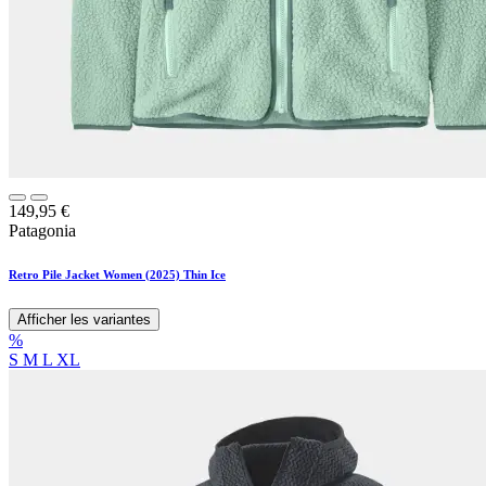
149,95
€
Patagonia
Retro Pile Jacket Women (2025) Thin Ice
Afficher les variantes
%
S
M
L
XL