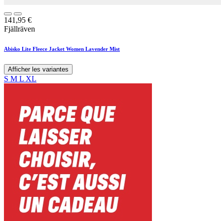
141,95
€
Fjällräven
Abisko Lite Fleece Jacket Women Lavender Mist
Afficher les variantes
S
M
L
XL