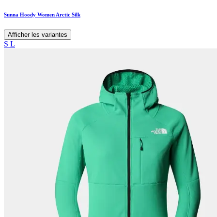
Sunna Hoody Women Arctic Silk
Afficher les variantes
S
L