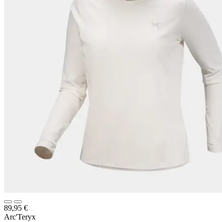
89,95
€
Arc'Teryx