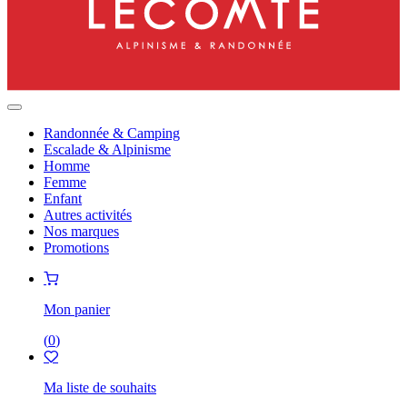
Randonnée & Camping
Escalade & Alpinisme
Homme
Femme
Enfant
Autres activités
Nos marques
Promotions
Mon panier
(
0
)
Ma liste de souhaits