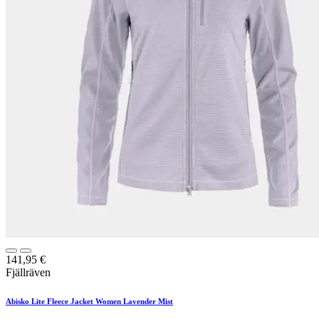
141,95
€
Fjällräven
Abisko Lite Fleece Jacket Women Lavender Mist