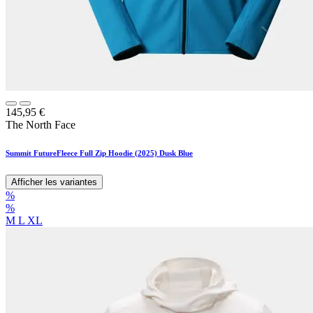
145,95
€
The North Face
Summit FutureFleece Full Zip Hoodie (2025) Dusk Blue
Afficher les variantes
%
%
M
L
XL