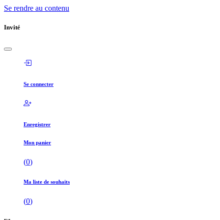
Se rendre au contenu
Invité
Se connecter
Enregistrer
Mon panier
(
0
)
Ma liste de souhaits
(
0
)