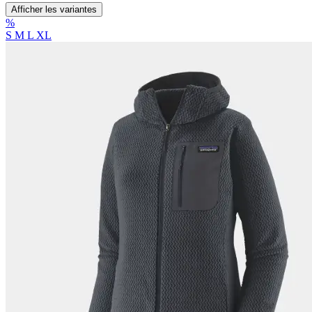
Afficher les variantes
%
S
M
L
XL