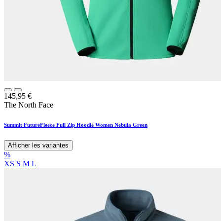
145,95
€
The North Face
Summit FutureFleece Full Zip Hoodie Women Nebula Green
Afficher les variantes
%
XS
S
M
L