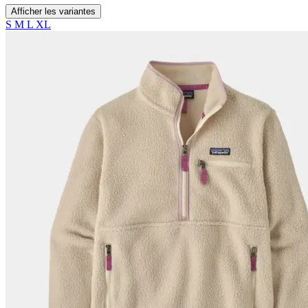
Afficher les variantes
S
M
L
XL