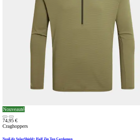
Nouveauté
74,95
€
Craghoppers
NosiLife SolarShield+ Half Zip Top Cardamon