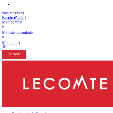
Nos magasins
Besoin d'aide ?
Mon compte
0
Ma liste de souhaits
0
Mon panier