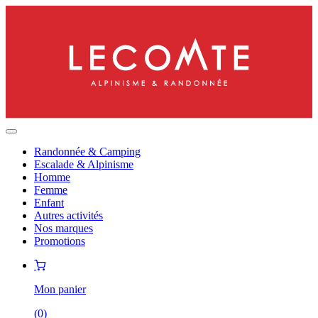
Randonnée & Camping
Escalade & Alpinisme
Homme
Femme
Enfant
Autres activités
Nos marques
Promotions
Mon panier
(
0
)