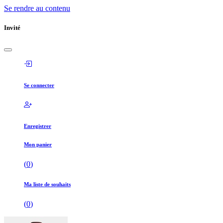
Se rendre au contenu
Invité
Se connecter
Enregistrer
Mon panier
(
0
)
Ma liste de souhaits
(
0
)