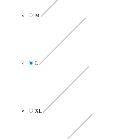
M
L
XL