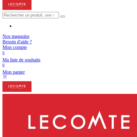
Nos magasins
Besoin d'aide ?
Mon compte
0
Ma liste de souhaits
0
Mon panier