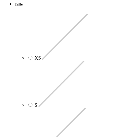
Taille
XS
S