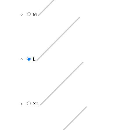
M
L
XL