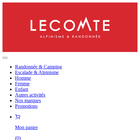
Randonnée & Camping
Escalade & Alpinisme
Homme
Femme
Enfant
Autres activités
Nos marques
Promotions
Mon panier
(
0
)