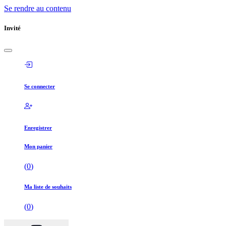
Se rendre au contenu
Invité
Se connecter
Enregistrer
Mon panier
(
0
)
Ma liste de souhaits
(
0
)