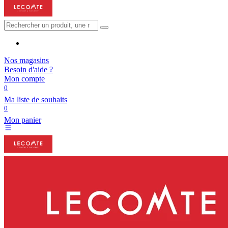
Nos magasins
Besoin d'aide ?
Mon compte
0
Ma liste de souhaits
0
Mon panier