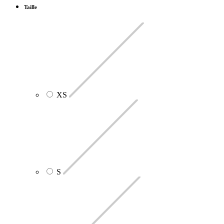
Taille
XS
S