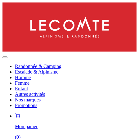
Randonnée & Camping
Escalade & Alpinisme
Homme
Femme
Enfant
Autres activités
Nos marques
Promotions
Mon panier
(
0
)