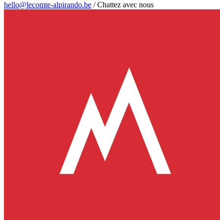
hello@lecomte-alpirando.be
/
Chattez avec nous