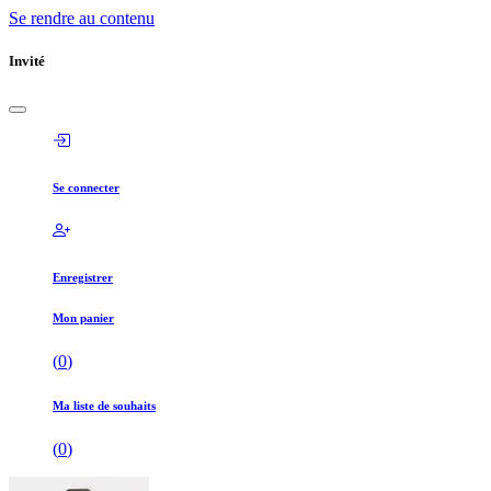
Se rendre au contenu
Invité
Se connecter
Enregistrer
Mon panier
(
0
)
Ma liste de souhaits
(
0
)