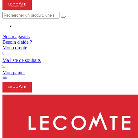
Nos magasins
Besoin d'aide ?
Mon compte
0
Ma liste de souhaits
0
Mon panier