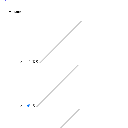
Taille
XS
S