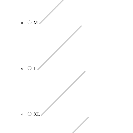
M
L
XL