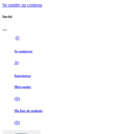
Se rendre au contenu
Invité
Se connecter
Enregistrer
Mon panier
(
0
)
Ma liste de souhaits
(
0
)