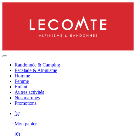
Randonnée & Camping
Escalade & Alpinisme
Homme
Femme
Enfant
Autres activités
Nos marques
Promotions
Mon panier
(
0
)