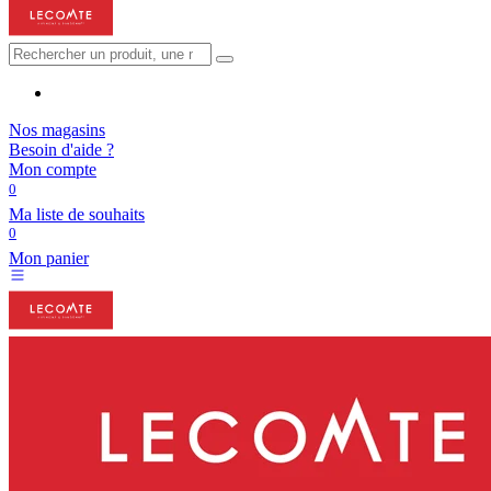
Nos magasins
Besoin d'aide ?
Mon compte
0
Ma liste de souhaits
0
Mon panier