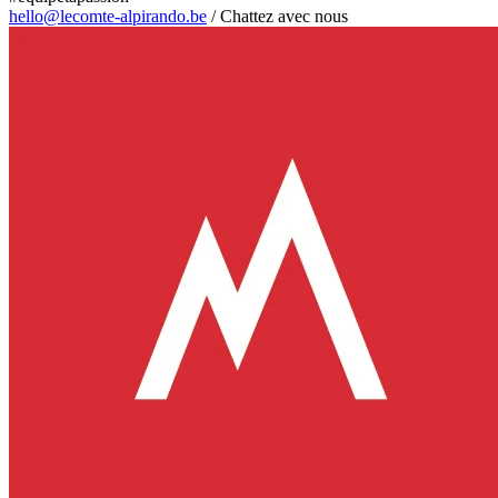
hello@lecomte-alpirando.be
/
Chattez avec nous