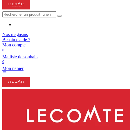
Nos magasins
Besoin d'aide ?
Mon compte
0
Ma liste de souhaits
0
Mon panier