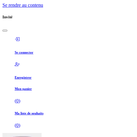
Se rendre au contenu
Invité
Se connecter
Enregistrer
Mon panier
(
0
)
Ma liste de souhaits
(
0
)