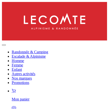
Randonnée & Camping
Escalade & Alpinisme
Homme
Femme
Enfant
Autres activités
Nos marques
Promotions
Mon panier
(
0
)