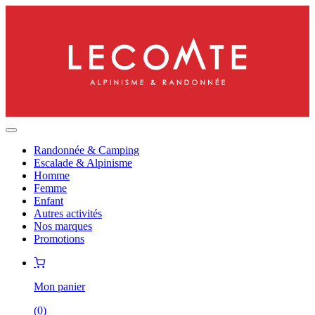
Randonnée & Camping
Escalade & Alpinisme
Homme
Femme
Enfant
Autres activités
Nos marques
Promotions
Mon panier
(
0
)