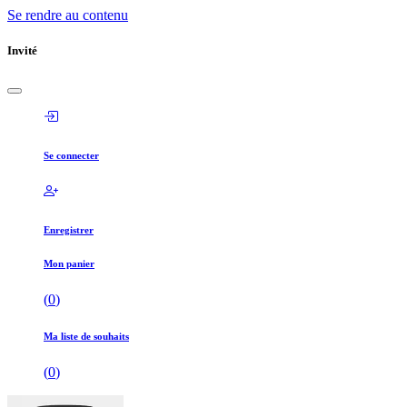
Se rendre au contenu
Invité
Se connecter
Enregistrer
Mon panier
(
0
)
Ma liste de souhaits
(
0
)