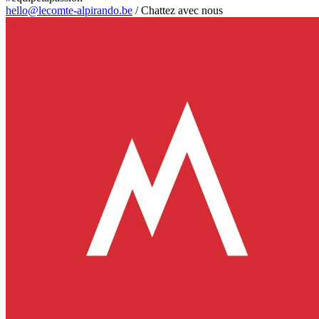
hello@lecomte-alpirando.be
/
Chattez avec nous