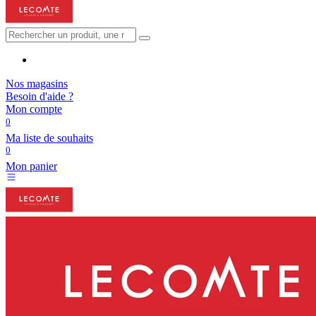
Nos magasins
Besoin d'aide ?
Mon compte
0
Ma liste de souhaits
0
Mon panier