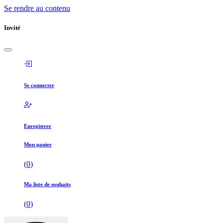
Se rendre au contenu
Invité
Se connecter
Enregistrer
Mon panier
(
0
)
Ma liste de souhaits
(
0
)