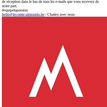
de réception dans le bas de tous les e-mails que vous recevrez de
notre part.
#equipetapassion
hello@lecomte-alpirando.be
/
Chattez avec nous