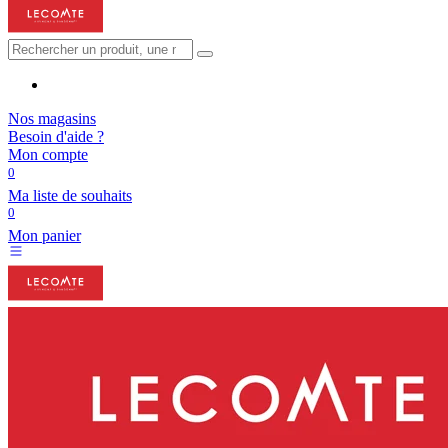
Nos magasins
Besoin d'aide ?
Mon compte
0
Ma liste de souhaits
0
Mon panier