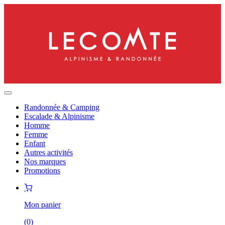
Randonnée & Camping
Escalade & Alpinisme
Homme
Femme
Enfant
Autres activités
Nos marques
Promotions
Mon panier
(
0
)