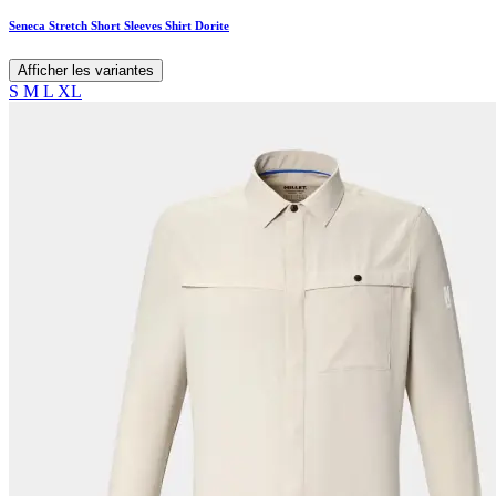
Seneca Stretch Short Sleeves Shirt Dorite
Afficher les variantes
S
M
L
XL