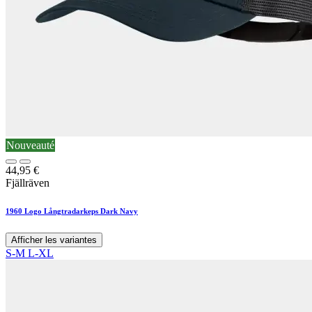
Nouveauté
44,95
€
Fjällräven
1960 Logo Långtradarkeps Dark Navy
Afficher les variantes
S-M
L-XL