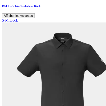
1960 Logo Långtradarkeps Black
Afficher les variantes
S-M
L-XL