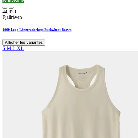
Nouveauté
44,95
€
Fjällräven
1960 Logo Långtradarkeps Buckwheat Brown
Afficher les variantes
S-M
L-XL