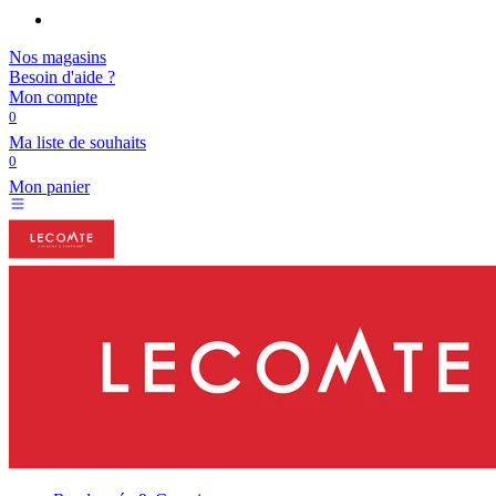
Nos magasins
Besoin d'aide ?
Mon compte
0
Ma liste de souhaits
0
Mon panier