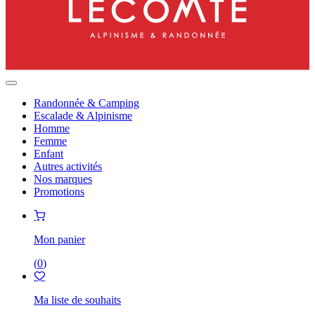
Randonnée & Camping
Escalade & Alpinisme
Homme
Femme
Enfant
Autres activités
Nos marques
Promotions
Mon panier
(
0
)
Ma liste de souhaits