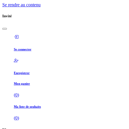
Se rendre au contenu
Invité
Se connecter
Enregistrer
Mon panier
(
0
)
Ma liste de souhaits
(
0
)