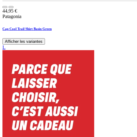
44,95
€
Patagonia
Cap Cool Trail Shirt Basin Green
Afficher les variantes
L