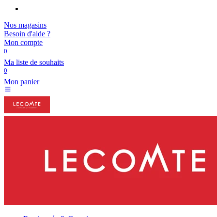
Nos magasins
Besoin d'aide ?
Mon compte
0
Ma liste de souhaits
0
Mon panier