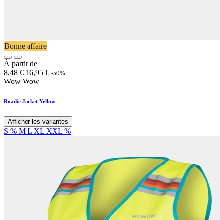
Bonne affaire
À partir de
8,48
€
16,95
€
-50%
Wow Wow
Roadie Jacket Yellow
Afficher les variantes
S
%
M
L
XL
XXL
%