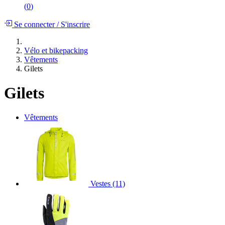
(
0
)
Se connecter
/
S'inscrire
Vélo et bikepacking
Vêtements
Gilets
Gilets
Vêtements
Vestes
(11)