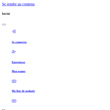
Se rendre au contenu
Invité
Se connecter
Enregistrer
Mon panier
(
0
)
Ma liste de souhaits
(
0
)