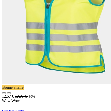
Bonne affaire
12,57
€
17,95
€
-30%
Wow Wow
Lucy Jacket Yellow