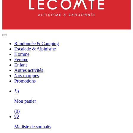
Randonnée & Camping
Escalade & Alpinisme
Homme
Femme
Enfant
Autres activités
Nos marques
Promotions
Mon panier
(
0
)
Ma liste de souhaits