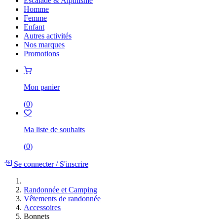
Escalade & Alpinisme
Homme
Femme
Enfant
Autres activités
Nos marques
Promotions
Mon panier
(
0
)
Ma liste de souhaits
(
0
)
Se connecter
/
S'inscrire
Randonnée et Camping
Vêtements de randonnée
Accessoires
Bonnets