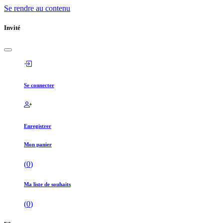
Se rendre au contenu
Invité
Se connecter
Enregistrer
Mon panier
(
0
)
Ma liste de souhaits
(
0
)