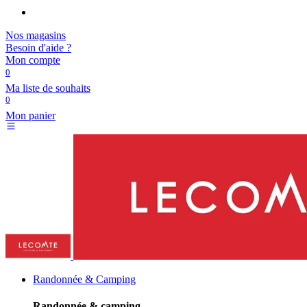
Nos magasins
Besoin d'aide ?
Mon compte
0
Ma liste de souhaits
0
Mon panier
Randonnée & Camping
Randonnée & camping