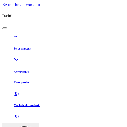
Se rendre au contenu
Invité
Se connecter
Enregistrer
Mon panier
(
0
)
Ma liste de souhaits
(
0
)