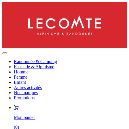
Randonnée & Camping
Escalade & Alpinisme
Homme
Femme
Enfant
Autres activités
Nos marques
Promotions
Mon panier
(
0
)