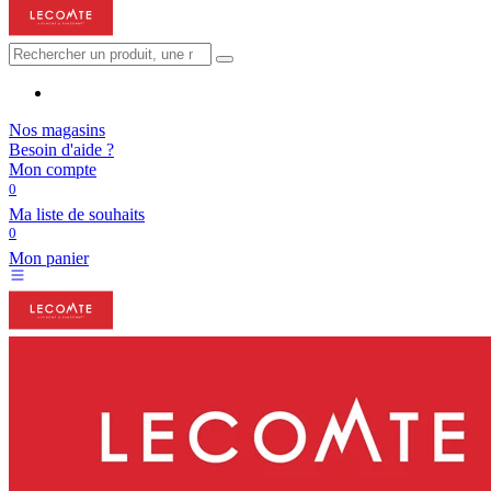
Nos magasins
Besoin d'aide ?
Mon compte
0
Ma liste de souhaits
0
Mon panier