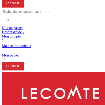
Nos magasins
Besoin d'aide ?
Mon compte
0
Ma liste de souhaits
0
Mon panier