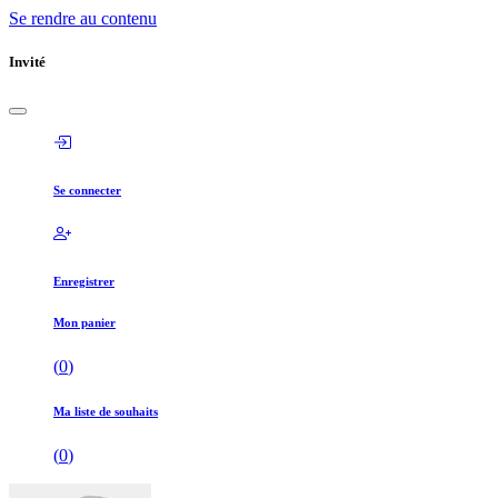
Se rendre au contenu
Invité
Se connecter
Enregistrer
Mon panier
(
0
)
Ma liste de souhaits
(
0
)