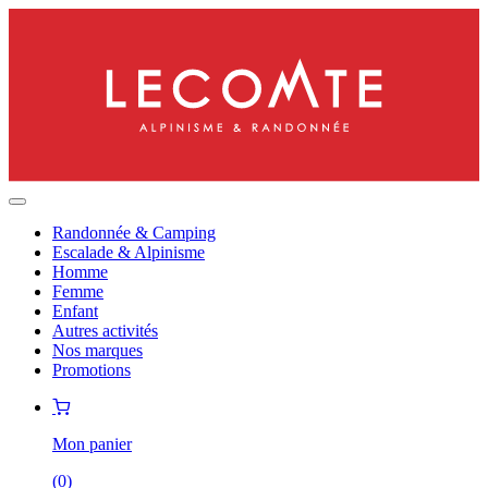
Randonnée & Camping
Escalade & Alpinisme
Homme
Femme
Enfant
Autres activités
Nos marques
Promotions
Mon panier
(
0
)