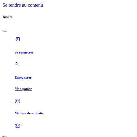
Se rendre au contenu
Invité
Se connecter
Enregistrer
Mon panier
(
0
)
Ma liste de souhaits
(
0
)