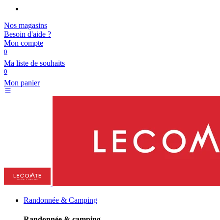
Nos magasins
Besoin d'aide ?
Mon compte
0
Ma liste de souhaits
0
Mon panier
Randonnée & Camping
Randonnée & camping