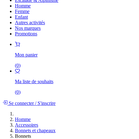
Escalade & Alpinisme
Homme
Femme
Enfant
Autres activités
Nos marques
Promotions
Mon panier
(
0
)
Ma liste de souhaits
(
0
)
Se connecter
/
S'inscrire
Homme
Accessoires
Bonnets et chapeaux
Bonnets