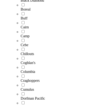
Black Diamond
Boreal
Buff
Cairn
Camp
Cebe
Chillouts
Coghlan's
Columbia
Craghoppers
Cumulus
Dorfman Pacific