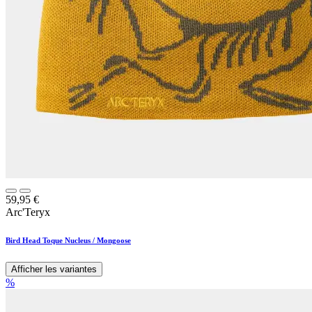
59,95
€
Arc'Teryx
Bird Head Toque Nucleus / Mongoose
Afficher les variantes
%