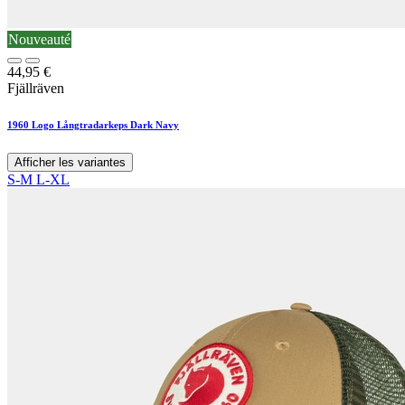
Nouveauté
44,95
€
Fjällräven
1960 Logo Långtradarkeps Dark Navy
Afficher les variantes
S-M
L-XL