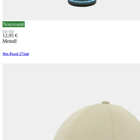
Nouveauté
12,95
€
Meindl
Wet-Proof 275ml