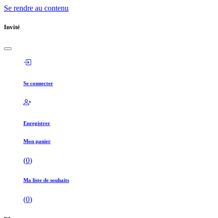
Se rendre au contenu
Invité
Se connecter
Enregistrer
Mon panier
(
0
)
Ma liste de souhaits
(
0
)