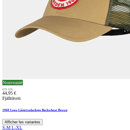
Nouveauté
44,95
€
Fjällräven
1960 Logo Långtradarkeps Buckwheat Brown
Afficher les variantes
S-M
L-XL