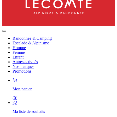
Randonnée & Camping
Escalade & Alpinisme
Homme
Femme
Enfant
Autres activités
Nos marques
Promotions
Mon panier
(
0
)
Ma liste de souhaits