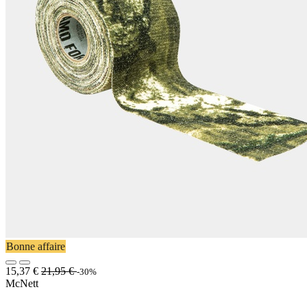
Bonne affaire
15,37
€
21,95
€
-30%
McNett