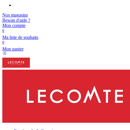
Nos magasins
Besoin d'aide ?
Mon compte
0
Ma liste de souhaits
0
Mon panier