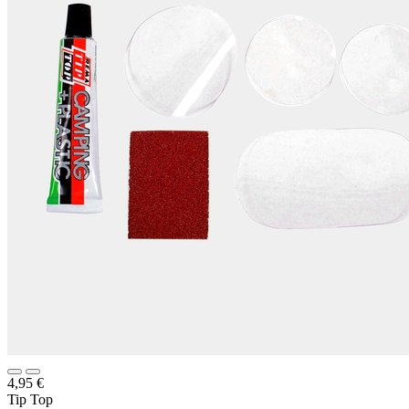
4,95
€
Tip Top