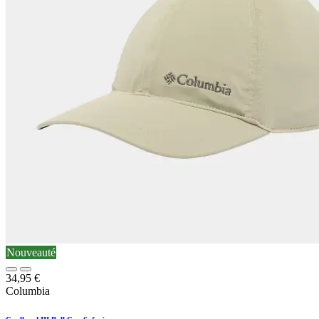
Nouveauté
34,95
€
Columbia