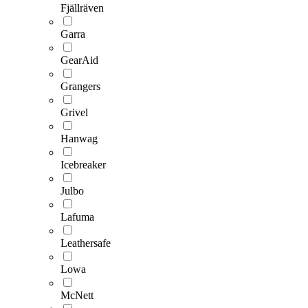
Fjällräven
Garra
GearAid
Grangers
Grivel
Hanwag
Icebreaker
Julbo
Lafuma
Leathersafe
Lowa
McNett