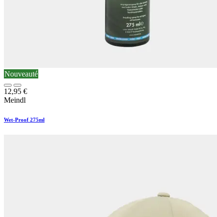
Nouveauté
12,95
€
Meindl
Wet-Proof 275ml