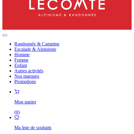
Randonnée & Camping
Escalade & Alpinisme
Homme
Femme
Enfant
Autres activités
Nos marques
Promotions
Mon panier
(
0
)
Ma liste de souhaits