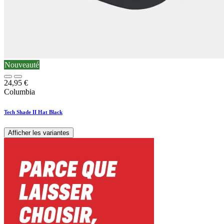
Nouveauté
24,95
€
Columbia
Tech Shade II Hat Black
Afficher les variantes