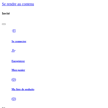
Se rendre au contenu
Invité
Se connecter
Enregistrer
Mon panier
(
0
)
Ma liste de souhaits
(
0
)