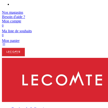
Nos magasins
Besoin d'aide ?
Mon compte
0
Ma liste de souhaits
0
Mon panier