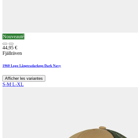
Nouveauté
44,95
€
Fjällräven
1960 Logo Långtradarkeps Dark Navy
Afficher les variantes
S-M
L-XL