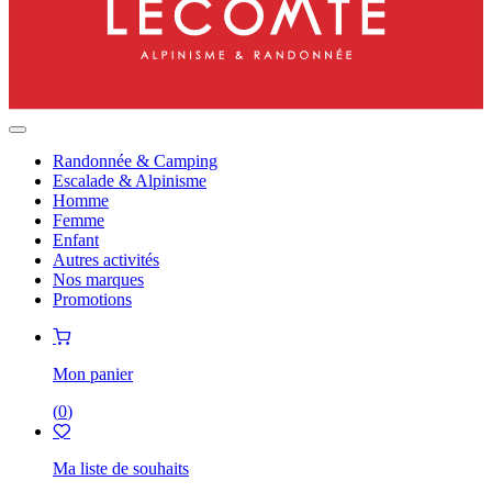
Randonnée & Camping
Escalade & Alpinisme
Homme
Femme
Enfant
Autres activités
Nos marques
Promotions
Mon panier
(
0
)
Ma liste de souhaits