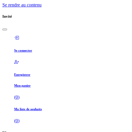
Se rendre au contenu
Invité
Se connecter
Enregistrer
Mon panier
(
0
)
Ma liste de souhaits
(
0
)