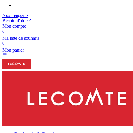
Nos magasins
Besoin d'aide ?
Mon compte
0
Ma liste de souhaits
0
Mon panier