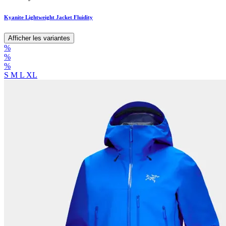
Kyanite Lightweight Jacket Fluidity
Afficher les variantes
%
%
%
S
M
L
XL