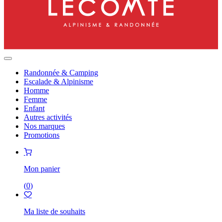
Randonnée & Camping
Escalade & Alpinisme
Homme
Femme
Enfant
Autres activités
Nos marques
Promotions
Mon panier
(
0
)
Ma liste de souhaits