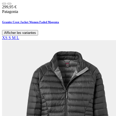
299,95
€
Patagonia
Granite Crest Jacket Women Faded Magenta
Afficher les variantes
XS
S
M
L