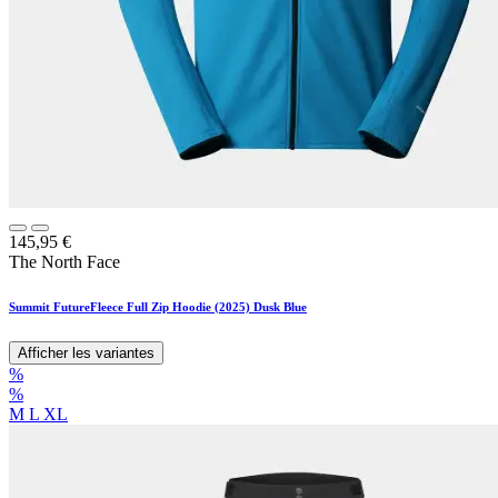
145,95
€
The North Face
Summit FutureFleece Full Zip Hoodie (2025) Dusk Blue
Afficher les variantes
%
%
M
L
XL