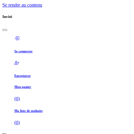
Se rendre au contenu
Invité
Se connecter
Enregistrer
Mon panier
(
0
)
Ma liste de souhaits
(
0
)