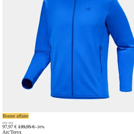
Bonne affaire
97,97
€
139,95
€
-30%
Arc'Teryx