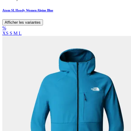
Atom SL Hoody Women Alpine Blue
Afficher les variantes
%
XS
S
M
L