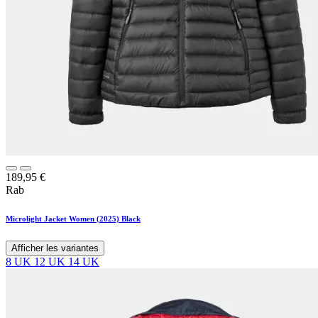
189,95
€
Rab
Microlight Jacket Women (2025) Black
Afficher les variantes
8 UK
12 UK
14 UK