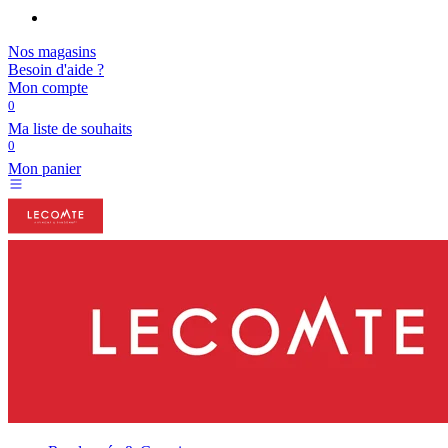
Nos magasins
Besoin d'aide ?
Mon compte
0
Ma liste de souhaits
0
Mon panier