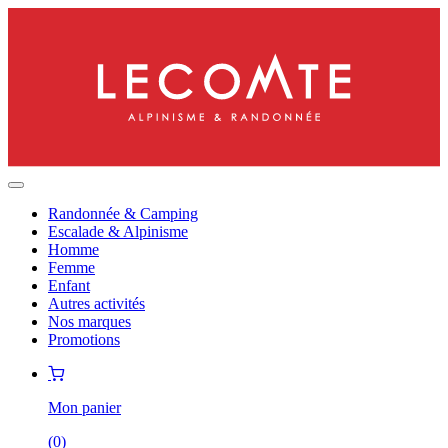
Randonnée & Camping
Escalade & Alpinisme
Homme
Femme
Enfant
Autres activités
Nos marques
Promotions
Mon panier
(
0
)