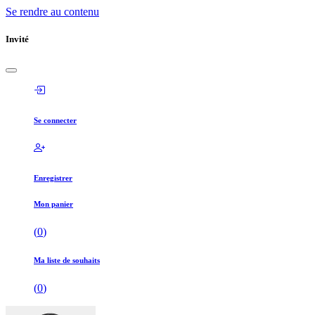
Se rendre au contenu
Invité
Se connecter
Enregistrer
Mon panier
(
0
)
Ma liste de souhaits
(
0
)