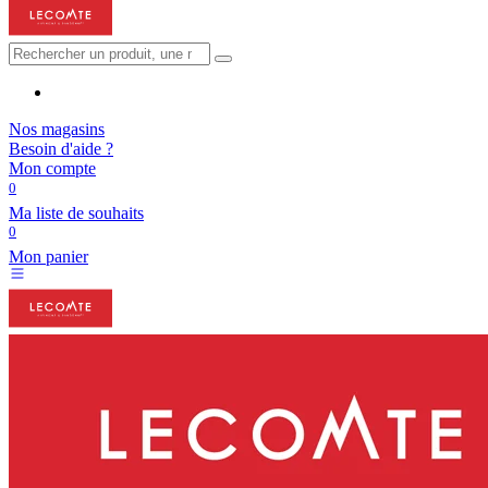
Nos magasins
Besoin d'aide ?
Mon compte
0
Ma liste de souhaits
0
Mon panier