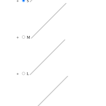
S
M
L