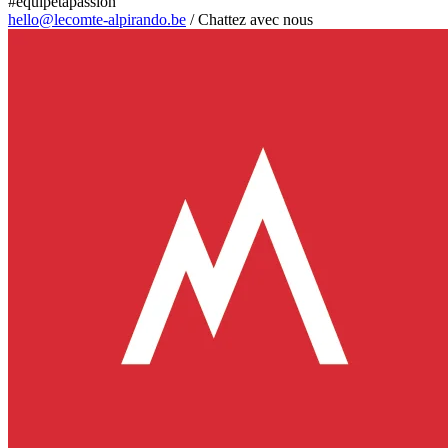
#equipetapassion
hello@lecomte-alpirando.be
/
Chattez avec nous