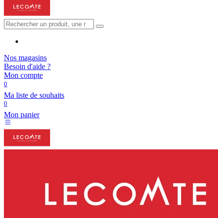
Nos magasins
Besoin d'aide ?
Mon compte
0
Ma liste de souhaits
0
Mon panier