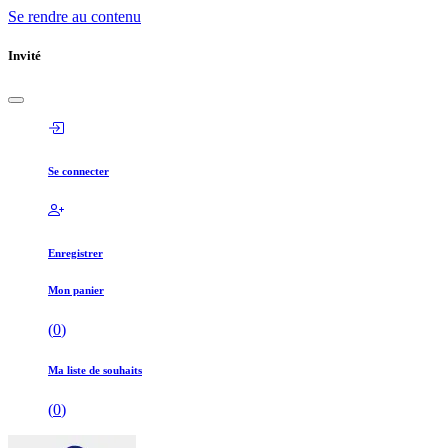
Se rendre au contenu
Invité
Se connecter
Enregistrer
Mon panier
(
0
)
Ma liste de souhaits
(
0
)