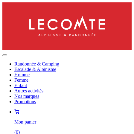
Randonnée & Camping
Escalade & Alpinisme
Homme
Femme
Enfant
Autres activités
Nos marques
Promotions
Mon panier
(
0
)