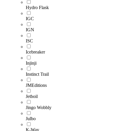
Hydro Flask
IGC
IGN
ISC
Icebreaker
Injinji
Instinct Trail
JMEditions
Jetboil
Jingo Wobbly
Julbo
K-Way