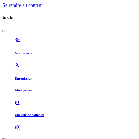
Se rendre au contenu
Invité
Se connecter
Enregistrer
Mon panier
(
0
)
Ma liste de souhaits
(
0
)