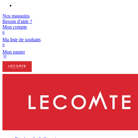
Nos magasins
Besoin d'aide ?
Mon compte
0
Ma liste de souhaits
0
Mon panier