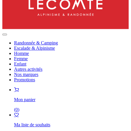
Randonnée & Camping
Escalade & Alpinisme
Homme
Femme
Enfant
Autres activités
Nos marques
Promotions
Mon panier
(
0
)
Ma liste de souhaits