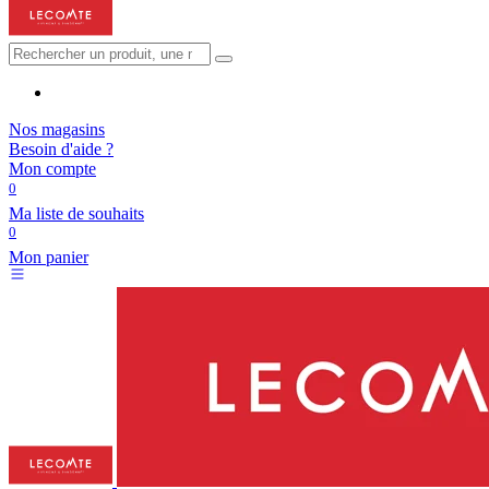
Nos magasins
Besoin d'aide ?
Mon compte
0
Ma liste de souhaits
0
Mon panier