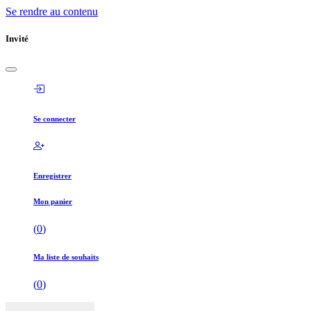
Se rendre au contenu
Invité
Se connecter
Enregistrer
Mon panier
(
0
)
Ma liste de souhaits
(
0
)