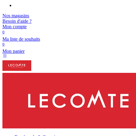
Nos magasins
Besoin d'aide ?
Mon compte
0
Ma liste de souhaits
0
Mon panier