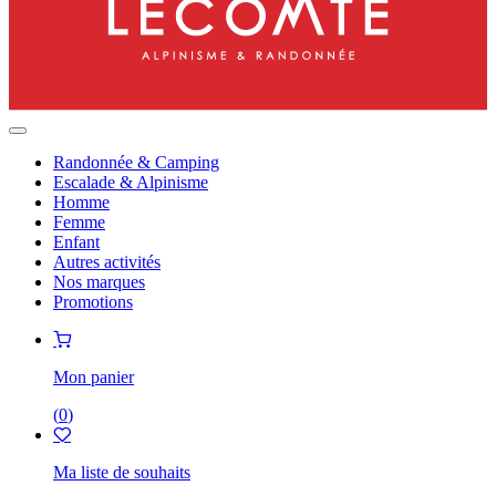
Randonnée & Camping
Escalade & Alpinisme
Homme
Femme
Enfant
Autres activités
Nos marques
Promotions
Mon panier
(
0
)
Ma liste de souhaits