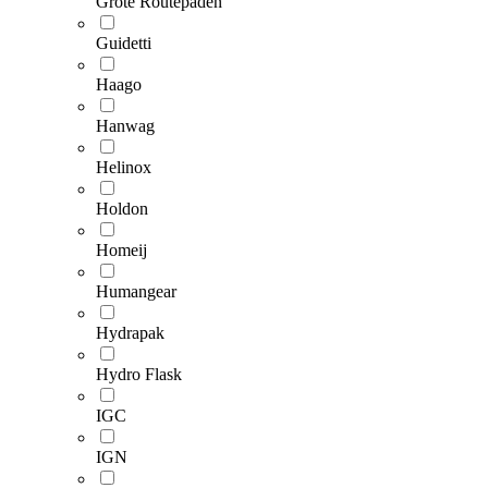
Grote Routepaden
Guidetti
Haago
Hanwag
Helinox
Holdon
Homeij
Humangear
Hydrapak
Hydro Flask
IGC
IGN