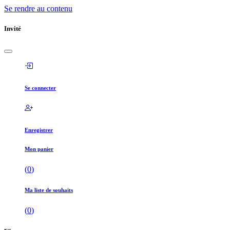
Se rendre au contenu
Invité
Se connecter
Enregistrer
Mon panier
(
0
)
Ma liste de souhaits
(
0
)