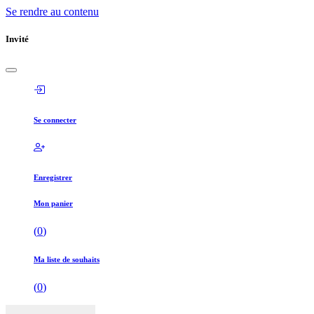
Se rendre au contenu
Invité
Se connecter
Enregistrer
Mon panier
(
0
)
Ma liste de souhaits
(
0
)