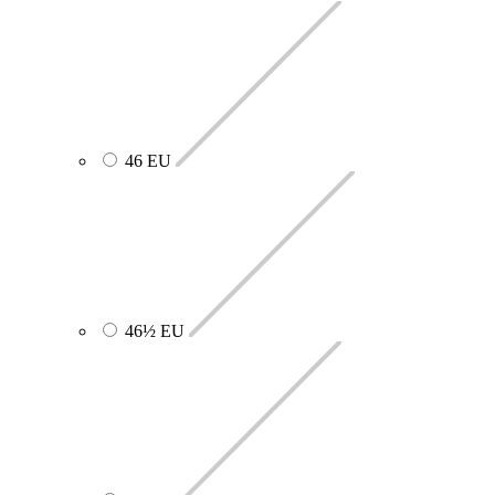
46 EU
46½ EU