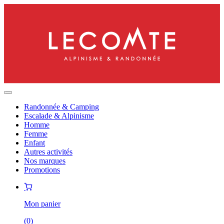
Randonnée & Camping
Escalade & Alpinisme
Homme
Femme
Enfant
Autres activités
Nos marques
Promotions
Mon panier
(
0
)