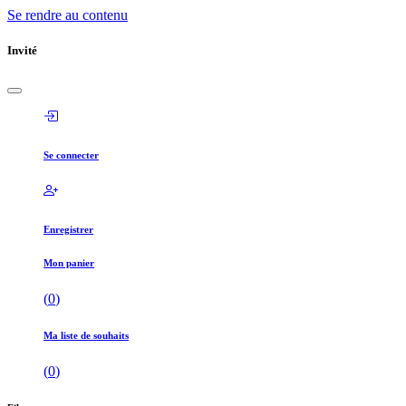
Se rendre au contenu
Invité
Se connecter
Enregistrer
Mon panier
(
0
)
Ma liste de souhaits
(
0
)