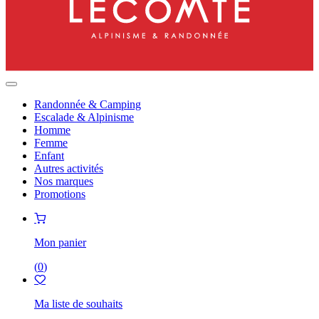
Randonnée & Camping
Escalade & Alpinisme
Homme
Femme
Enfant
Autres activités
Nos marques
Promotions
Mon panier
(
0
)
Ma liste de souhaits