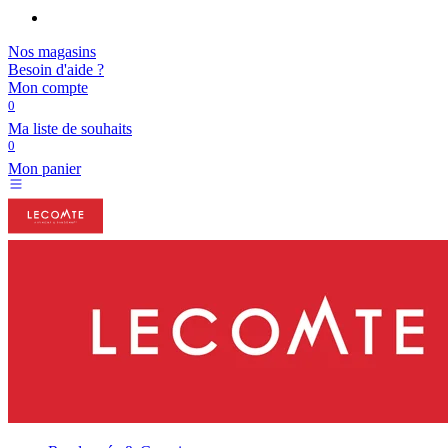
Nos magasins
Besoin d'aide ?
Mon compte
0
Ma liste de souhaits
0
Mon panier