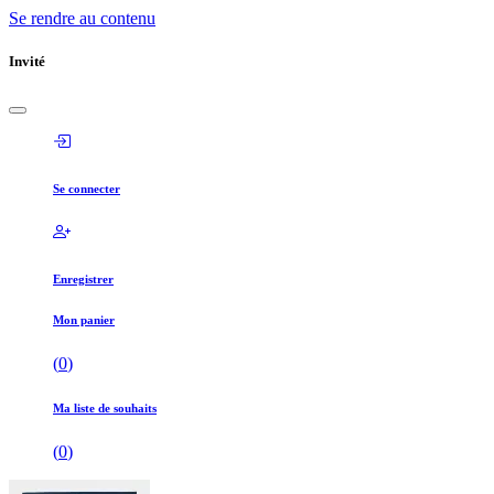
Se rendre au contenu
Invité
Se connecter
Enregistrer
Mon panier
(
0
)
Ma liste de souhaits
(
0
)