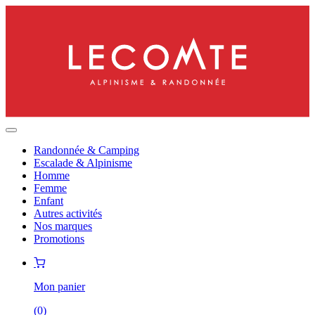
Randonnée & Camping
Escalade & Alpinisme
Homme
Femme
Enfant
Autres activités
Nos marques
Promotions
Mon panier
(
0
)