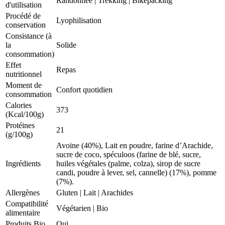
Randonnée
|
Trekking
|
Bikepacking
d'utilisation
Procédé de
Lyophilisation
conservation
Consistance (à
la
Solide
consommation)
Effet
Repas
nutritionnel
Moment de
Confort quotidien
consommation
Calories
373
(Kcal/100g)
Protéines
21
(g/100g)
Avoine (40%), Lait en poudre, farine d’Arachide,
sucre de coco, spéculoos (farine de blé, sucre,
Ingrédients
huiles végétales (palme, colza), sirop de sucre
candi, poudre à lever, sel, cannelle) (17%), pomme
(7%).
Allergènes
Gluten
|
Lait
|
Arachides
Compatibilité
Végétarien
|
Bio
alimentaire
Produits Bio
Oui