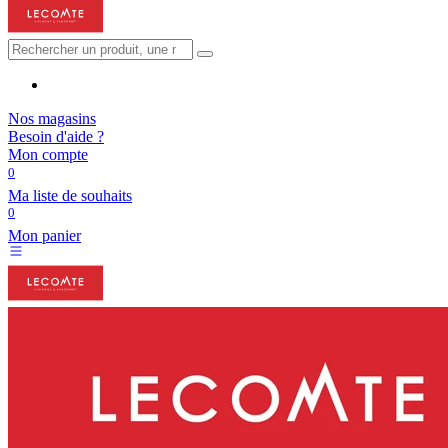
Nos magasins
Besoin d'aide ?
Mon compte
0
Ma liste de souhaits
0
Mon panier