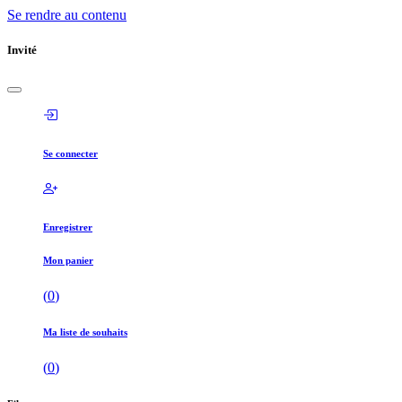
Se rendre au contenu
Invité
Se connecter
Enregistrer
Mon panier
(
0
)
Ma liste de souhaits
(
0
)