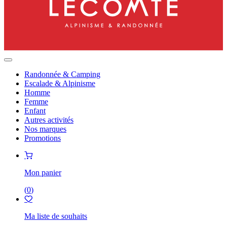
Randonnée & Camping
Escalade & Alpinisme
Homme
Femme
Enfant
Autres activités
Nos marques
Promotions
Mon panier
(
0
)
Ma liste de souhaits