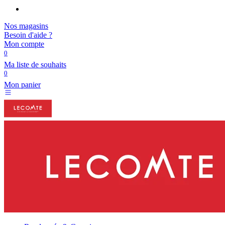
Nos magasins
Besoin d'aide ?
Mon compte
0
Ma liste de souhaits
0
Mon panier