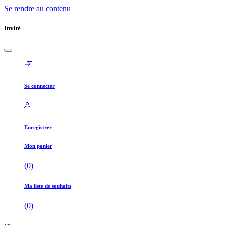
Se rendre au contenu
Invité
Se connecter
Enregistrer
Mon panier
(
0
)
Ma liste de souhaits
(
0
)