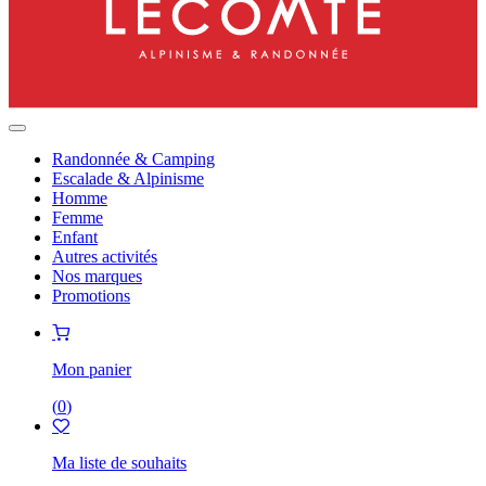
Randonnée & Camping
Escalade & Alpinisme
Homme
Femme
Enfant
Autres activités
Nos marques
Promotions
Mon panier
(
0
)
Ma liste de souhaits