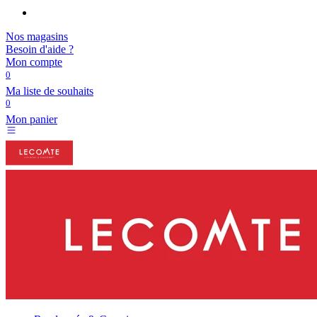
Nos magasins
Besoin d'aide ?
Mon compte
0
Ma liste de souhaits
0
Mon panier