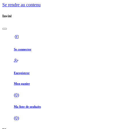
Se rendre au contenu
Invité
Se connecter
Enregistrer
Mon panier
(
0
)
Ma liste de souhaits
(
0
)