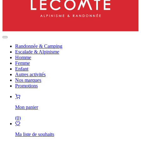
Randonnée & Camping
Escalade & Alpinisme
Homme
Femme
Enfant
Autres activités
Nos marques
Promotions
Mon panier
(
0
)
Ma liste de souhaits