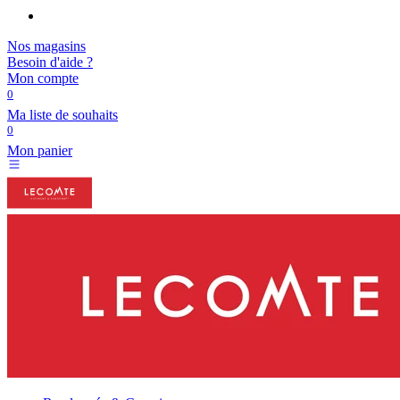
Nos magasins
Besoin d'aide ?
Mon compte
0
Ma liste de souhaits
0
Mon panier