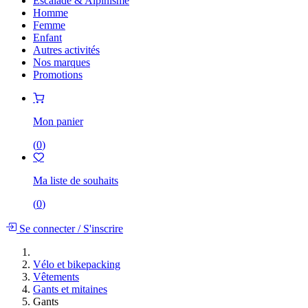
Escalade & Alpinisme
Homme
Femme
Enfant
Autres activités
Nos marques
Promotions
Mon panier
(
0
)
Ma liste de souhaits
(
0
)
Se connecter
/
S'inscrire
Vélo et bikepacking
Vêtements
Gants et mitaines
Gants