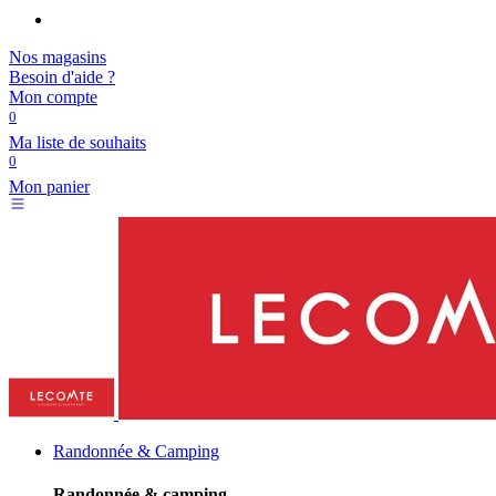
Nos magasins
Besoin d'aide ?
Mon compte
0
Ma liste de souhaits
0
Mon panier
Randonnée & Camping
Randonnée & camping