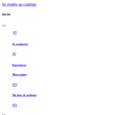
Se rendre au contenu
Invité
Se connecter
Enregistrer
Mon panier
(
0
)
Ma liste de souhaits
(
0
)