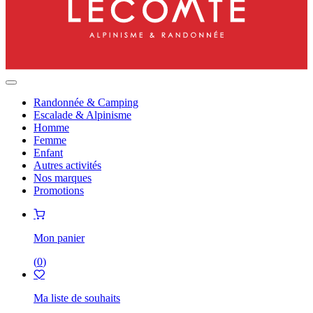
Randonnée & Camping
Escalade & Alpinisme
Homme
Femme
Enfant
Autres activités
Nos marques
Promotions
Mon panier
(
0
)
Ma liste de souhaits