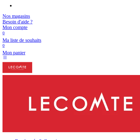
Nos magasins
Besoin d'aide ?
Mon compte
0
Ma liste de souhaits
0
Mon panier