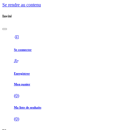
Se rendre au contenu
Invité
Se connecter
Enregistrer
Mon panier
(
0
)
Ma liste de souhaits
(
0
)