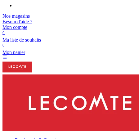
Nos magasins
Besoin d'aide ?
Mon compte
0
Ma liste de souhaits
0
Mon panier