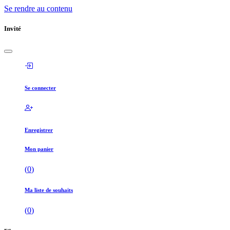
Se rendre au contenu
Invité
Se connecter
Enregistrer
Mon panier
(
0
)
Ma liste de souhaits
(
0
)