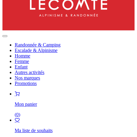
Randonnée & Camping
Escalade & Alpinisme
Homme
Femme
Enfant
Autres activités
Nos marques
Promotions
Mon panier
(
0
)
Ma liste de souhaits