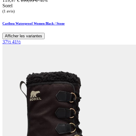
119,97
€
199,95
€
-40%
Sorel
(1 avis)
Caribou Waterproof Women Black / Stone
Afficher les variantes
37½
41½