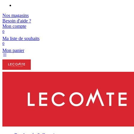
Nos magasins
Besoin d'aide ?
Mon compte
0
Ma liste de souhaits
0
Mon panier