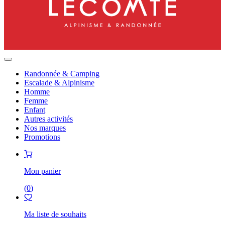
Randonnée & Camping
Escalade & Alpinisme
Homme
Femme
Enfant
Autres activités
Nos marques
Promotions
Mon panier
(
0
)
Ma liste de souhaits