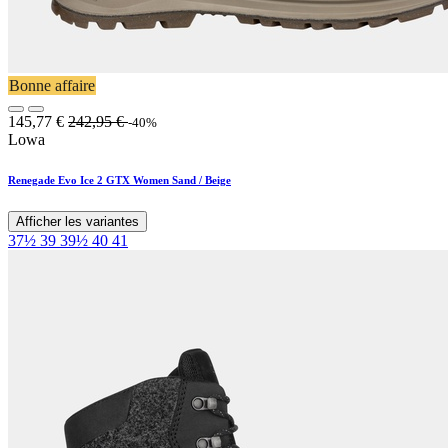
Bonne affaire
145,77
€
242,95
€
-40%
Lowa
Renegade Evo Ice 2 GTX Women Sand / Beige
Afficher les variantes
37½
39
39½
40
41