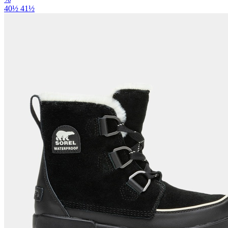
40½
41½