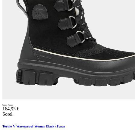
164,95
€
Sorel
Torino V Waterproof Women Black / Fawn