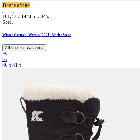
Bonne affaire
101,47
€
144,95
€
-30%
Sorel
Winter Carnival Women (2024) Black / Stone
Afficher les variantes
%
%
40½
41½