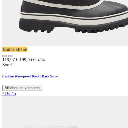
Bonne affaire
119,97
€
199,95
€
-40%
Sorel
Caribou Waterproof Black / Dark Stone
Afficher les variantes
41½
45