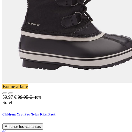
Bonne affaire
59,97
€
99,95
€
-40%
Sorel
Childrens Yoot Pac Nylon Kids Black
Afficher les variantes