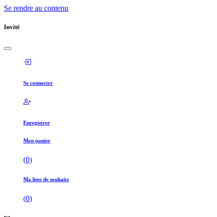
Se rendre au contenu
Invité
Se connecter
Enregistrer
Mon panier
(
0
)
Ma liste de souhaits
(
0
)