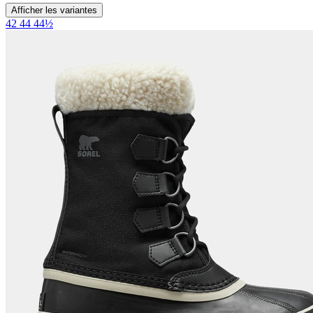
Afficher les variantes
42
44
44½