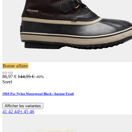
Bonne affaire
86,97
€
144,95
€
-40%
Sorel
1964 Pac Nylon Waterproof Black / Ancient Fossil
Afficher les variantes
41
42
44½
45
46