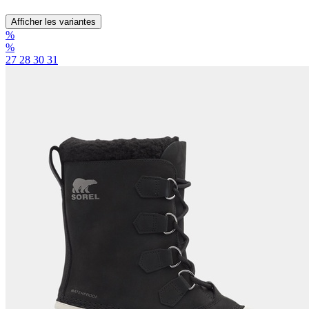
Afficher les variantes
%
%
27
28
30
31