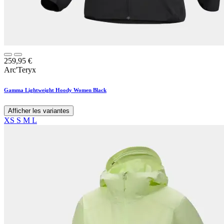
259,95
€
Arc'Teryx
Gamma Lightweight Hoody Women Black
Afficher les variantes
XS
S
M
L