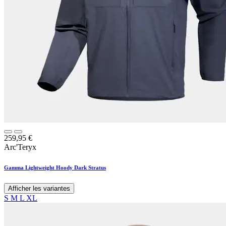
259,95
€
Arc'Teryx
Gamma Lightweight Hoody Dark Stratus
Afficher les variantes
S
M
L
XL