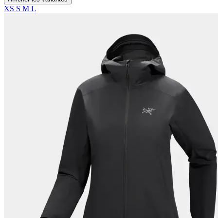
XS
S
M
L