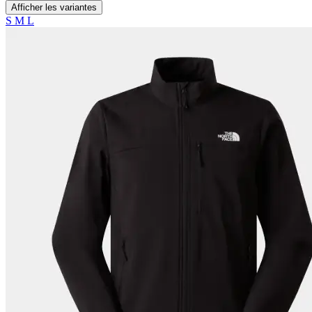
Afficher les variantes
S
M
L