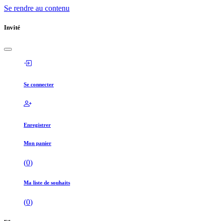
Se rendre au contenu
Invité
Se connecter
Enregistrer
Mon panier
(
0
)
Ma liste de souhaits
(
0
)