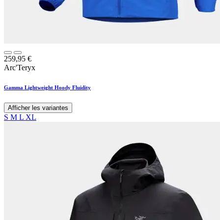
259,95
€
Arc'Teryx
Gamma Lightweight Hoody Fluidity
Afficher les variantes
S
M
L
XL