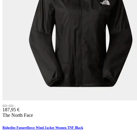
187,95
€
The North Face
Ridgelite Futurefleece Wind Jacket Women TNF Black