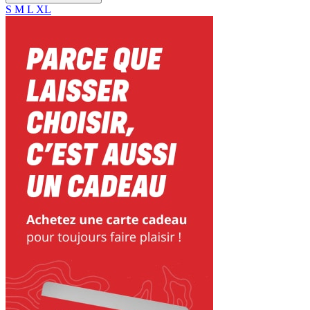
S
M
L
XL