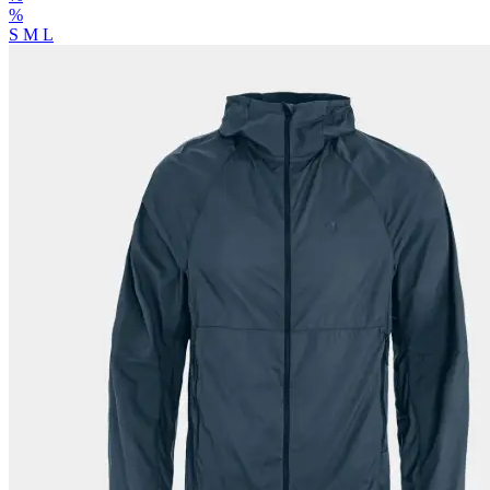
%
S
M
L