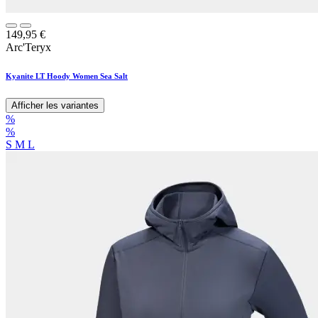
149,95
€
Arc'Teryx
Kyanite LT Hoody Women Sea Salt
Afficher les variantes
%
%
S
M
L