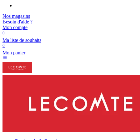
Nos magasins
Besoin d'aide ?
Mon compte
0
Ma liste de souhaits
0
Mon panier