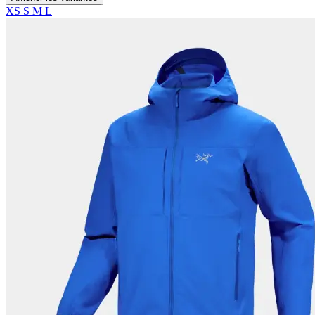
XS
S
M
L