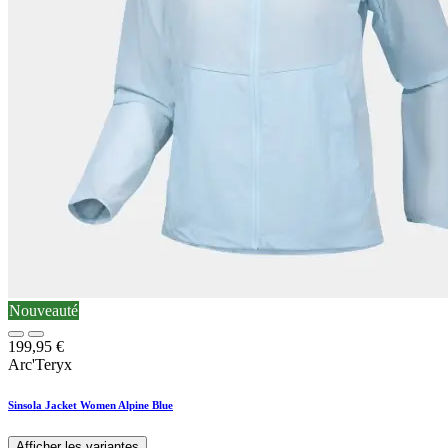
Nouveauté
199,95
€
Arc'Teryx
Sinsola Jacket Women Alpine Blue
Afficher les variantes