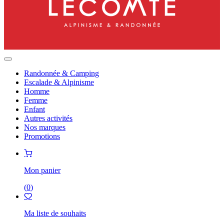
Randonnée & Camping
Escalade & Alpinisme
Homme
Femme
Enfant
Autres activités
Nos marques
Promotions
Mon panier
(
0
)
Ma liste de souhaits