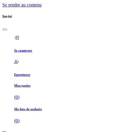
Se rendre au contenu
Invité
Se connecter
Enregistrer
Mon panier
(
0
)
Ma liste de souhaits
(
0
)