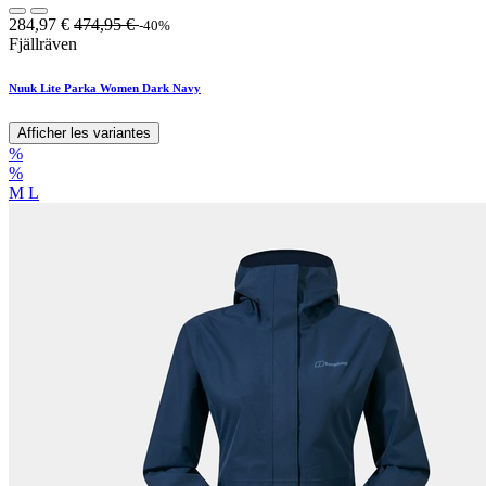
284,97
€
474,95
€
-40%
Fjällräven
Nuuk Lite Parka Women Dark Navy
Afficher les variantes
%
%
M
L