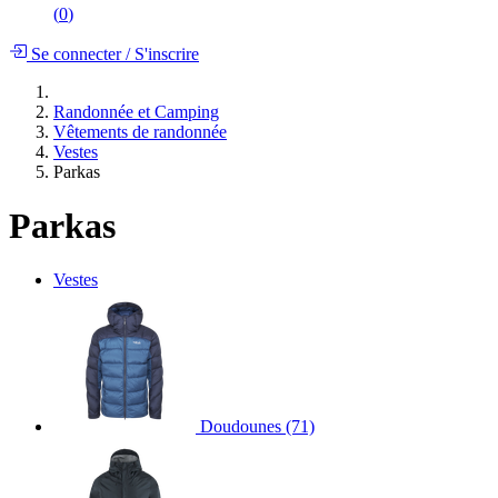
(
0
)
Se connecter
/
S'inscrire
Randonnée et Camping
Vêtements de randonnée
Vestes
Parkas
Parkas
Vestes
Doudounes
(71)