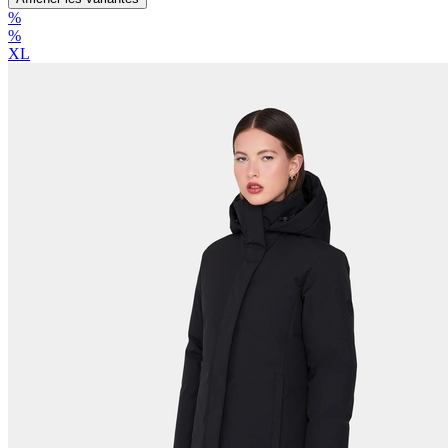
%
%
XL