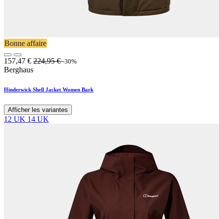
Bonne affaire
157,47
€
224,95
€
-30%
Berghaus
Hinderwick Shell Jacket Women Bark
Afficher les variantes
12 UK
14 UK