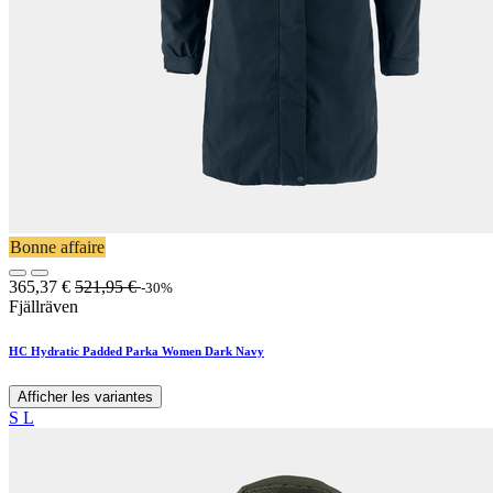
Bonne affaire
365,37
€
521,95
€
-30%
Fjällräven
HC Hydratic Padded Parka Women Dark Navy
Afficher les variantes
S
L