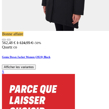
Bonne affaire
562,48
€
1 124,95
€
-50%
Quartz co
Genia Down Jacket Women (2024) Black
Afficher les variantes
S