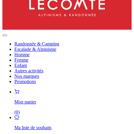
Randonnée & Camping
Escalade & Alpinisme
Homme
Femme
Enfant
Autres activités
Nos marques
Promotions
Mon panier
(
0
)
Ma liste de souhaits