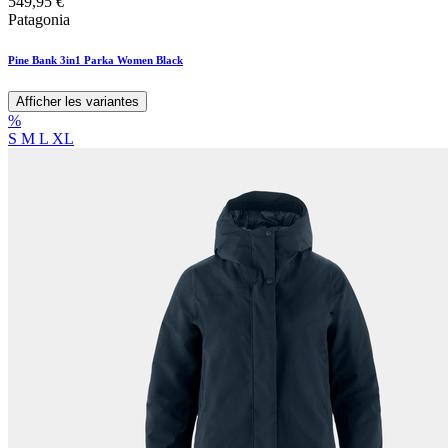
549,95
€
Patagonia
Pine Bank 3in1 Parka Women Black
Afficher les variantes
%
S
M
L
XL