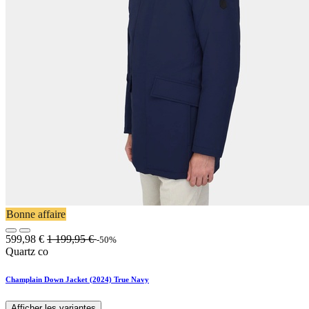
Bonne affaire
599,98
€
1 199,95
€
-50%
Quartz co
Champlain Down Jacket (2024) True Navy
Afficher les variantes