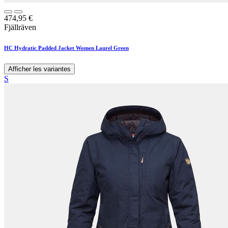
474,95
€
Fjällräven
HC Hydratic Padded Jacket Women Laurel Green
Afficher les variantes
S