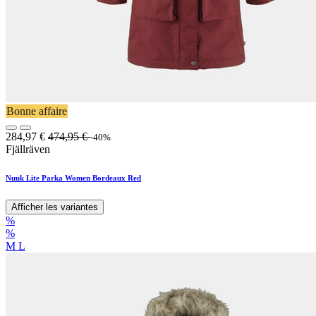
Bonne affaire
284,97
€
474,95
€
-40%
Fjällräven
Nuuk Lite Parka Women Bordeaux Red
Afficher les variantes
%
%
M
L