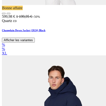
Bonne affaire
599,98
€
1 199,95
€
-50%
Quartz co
Champlain Down Jacket (2024) Black
Afficher les variantes
%
%
XL