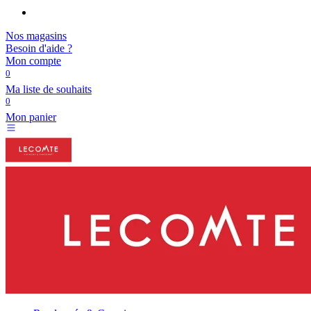
Nos magasins
Besoin d'aide ?
Mon compte
0
Ma liste de souhaits
0
Mon panier